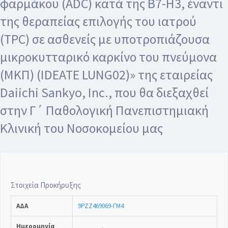
φαρμάκου (ADC) κατά της B7-H3, έναντι
της θεραπείας επιλογής του ιατρού
(TPC) σε ασθενείς με υποτροπιάζουσα
μικροκυτταρικό καρκίνο του πνεύμονα
(ΜΚΠ) (IDEATE LUNG02)» της εταιρείας
Daiichi Sankyo, Inc., που θα διεξαχθεί
στην Γ΄ Παθολογική Πανεπιστημιακή
Κλινική του Νοσοκομείου μας
Στοιχεία Προκήρυξης
ΑΔΑ
9ΡΖΖ469069-ΓΜ4
Ημερομηνία