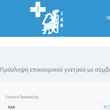
Αναζήτηση
για:
Κάλλιον το
προλαμβάνειν ή
το θεραπεύειν.
Πρόσληψη επικουρικού γιατρού με σύμβ
Στοιχεία Προκήρυξης
ΑΔΑ
9ΣΖ