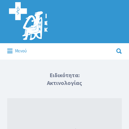
Αναζήτηση
για:
Αναζήτηση
Μενού
για:
Κάλλιον το προλαμβάνειν ή το θεραπεύειν.
Ειδικότητα:
Ακτινολογίας