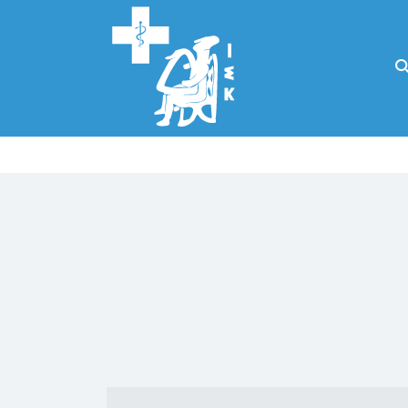
Αναζήτηση
για:
Κάλλιον το
προλαμβάνειν ή
το θεραπεύειν.