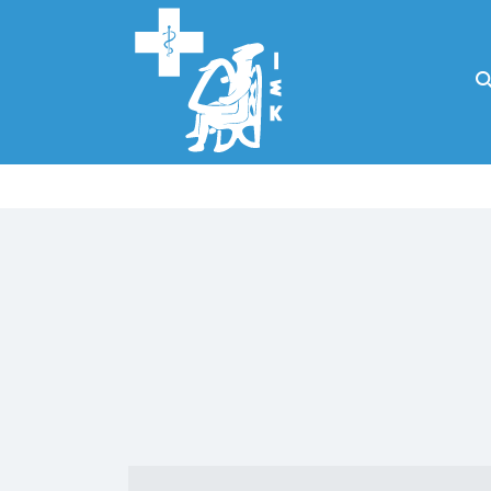
Αναζήτηση
για:
Κάλλιον το
προλαμβάνειν ή
το θεραπεύειν.