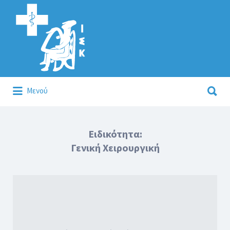
Αναζήτηση
για:
Αναζήτηση
Μενού
για:
Κάλλιον το προλαμβάνειν ή το θεραπεύειν.
Ειδικότητα:
Γενική Χειρουργική