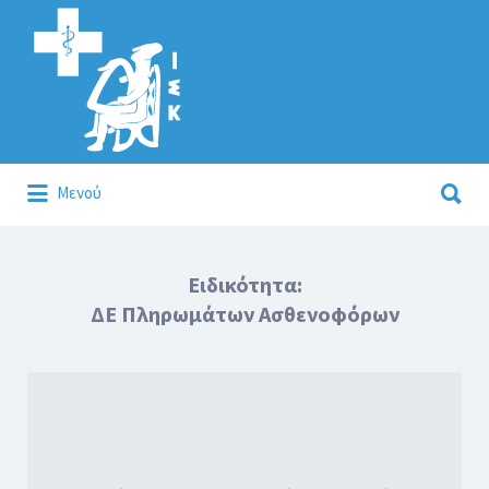
Αναζήτηση
για:
Αναζήτηση
Μενού
για:
Κάλλιον το προλαμβάνειν ή το θεραπεύειν.
Ειδικότητα:
ΔΕ Πληρωμάτων Ασθενοφόρων