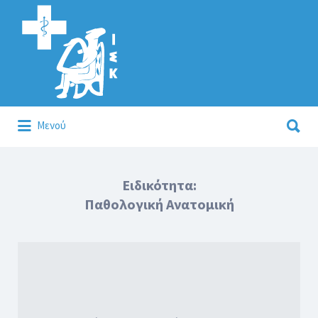
Αναζήτηση
για:
Αναζήτηση
Μενού
για:
Κάλλιον το προλαμβάνειν ή το θεραπεύειν.
Ειδικότητα:
Παθολογική Ανατομική