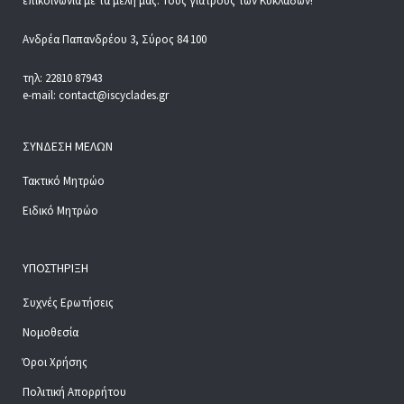
επικοινωνία με τα μέλη μας. Τους γιατρούς των Κυκλάδων!
Ανδρέα Παπανδρέου 3, Σύρος 84 100
τηλ: 22810 87943
e-mail: contact@iscyclades.gr
ΣΎΝΔΕΣΗ ΜΕΛΏΝ
Τακτικό Μητρώο
Ειδικό Μητρώο
ΥΠΟΣΤΉΡΙΞΗ
Συχνές Ερωτήσεις
Νομοθεσία
Όροι Χρήσης
Πολιτική Απορρήτου