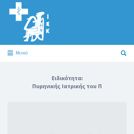
Αναζήτηση
για:
Αναζήτηση
Μενού
για:
Κάλλιον το προλαμβάνειν ή το θεραπεύειν.
Ειδικότητα:
Πυρηνικής Ιατρικής του Π