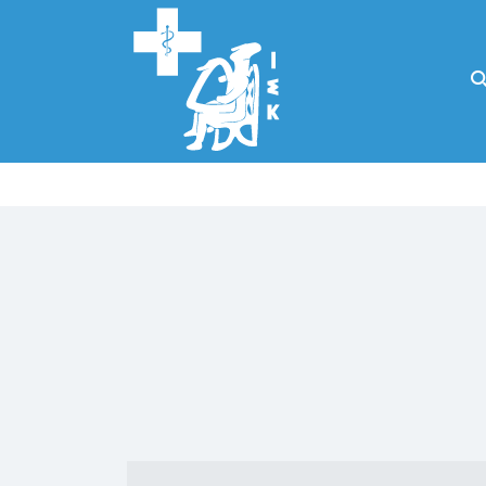
Αναζήτηση
για:
Κάλλιον το
προλαμβάνειν ή
το θεραπεύειν.