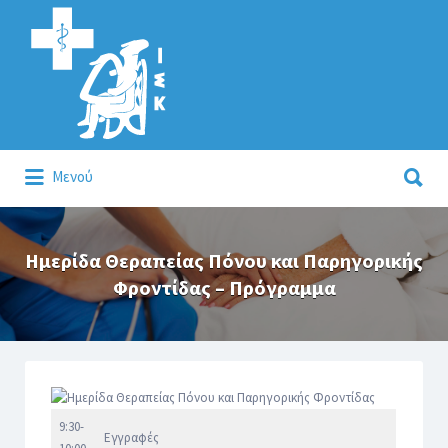
Αναζήτηση
για:
Αναζήτηση
Μενού
για:
Κάλλιον το προλαμβάνειν ή το θεραπεύειν.
Ημερίδα Θεραπείας Πόνου και Παρηγορικής
Φροντίδας – Πρόγραμμα
9:30-
Εγγραφές