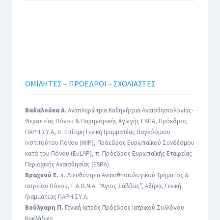
ΟΜΙΛΗΤΕΣ – ΠΡΟΕΔΡΟΙ – ΣΧΟΛΙΑΣΤΕΣ
Βαδαλούκα Α.
Αναπληρώτρια Καθηγήτρια Αναισθησιολογίας-
Θεραπείας Πόνου & Παρηγορικής Αγωγής ΕΚΠΑ, Πρόεδρος
ΠΑΡΗ.ΣΥ.Α, π. Επίτιμη Γενική Γραμματέας Παγκόσμιου
Ινστιτούτου Πόνου (WIP), Πρόεδρος Ευρωπαϊκού Συνδέσμου
κατά του Πόνου (EuLAP), π. Πρόεδρος Ευρωπαϊκής Εταιρείας
Περιοχικής Αναισθησίας (ESRA).
Βραχνού Ε.
π. Διευθύντρια Αναισθησιολογικού Τμήματος &
Ιατρείου Πόνου, Γ.Α.Ο.Ν.Α. “Άγιος Σάββας”, Αθήνα, Γενική
Γραμματεας ΠΑΡΗ.ΣΥ.Α.
Βούλγαρη Π.
Γενική Ιατρός Πρόεδρος Ιατρικού Συλλόγου
Κυκλάδων.