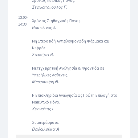
Χρόνιος Πυελικός Πόνος.
Σταματόπουλος Γ.
12:00-
Χρόνιος Στηθαγχικός Πόνος.
14:30
Βουτσίνος Δ.
Μη Στεροειδή Αντιφλεγμονώδη Φάρμακα και
Νεφρός.
Σιαπέρα Β.
Μετεγχειρητική Αναλγησία & Φροντίδα σε
Υπερήλικες Ασθενείς.
Μπαρκούρη Θ.
Η Επισκληρίδια Αναλγησία ως Πρώτη Επιλογή στο
Μαιευτικό Πόνο.
Χρονάκης Ι.
Συμπεράσματα.
Βαδαλούκα Α