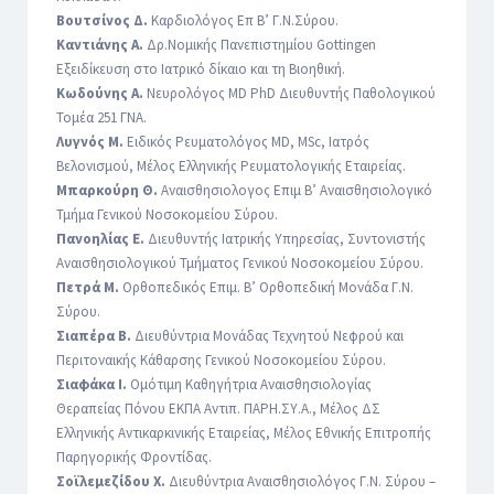
Βουτσίνος Δ.
Καρδιολόγος Επ Β’ Γ.Ν.Σύρου.
Καντιάνης Α.
Δρ.Νομικής Πανεπιστημίου Gottingen
Εξειδίκευση στο Ιατρικό δίκαιο και τη Βιοηθική.
Κωδούνης Α.
Νευρολόγος MD PhD Διευθυντής Παθολογικού
Τομέα 251 ΓΝΑ.
Λυγνός Μ.
Ειδικός Ρευματολόγος MD, MSc, Ιατρός
Βελονισμού, Μέλος Ελληνικής Ρευματολογικής Εταιρείας.
Μπαρκούρη Θ.
Αναισθησιολογος Επιμ Β’ Αναισθησιολογικό
Τμήμα Γενικού Νοσοκομείου Σύρου.
Πανοηλίας Ε.
Διευθυντής Ιατρικής Υπηρεσίας, Συντονιστής
Αναισθησιολογικού Τμήματος Γενικού Νοσοκομείου Σύρου.
Πετρά Μ.
Ορθοπεδικός Επιμ. Β’ Ορθοπεδική Μονάδα Γ.Ν.
Σύρου.
Σιαπέρα Β.
Διευθύντρια Μονάδας Τεχνητού Νεφρού και
Περιτοναικής Κάθαρσης Γενικού Νοσοκομείου Σύρου.
Σιαφάκα Ι.
Ομότιμη Καθηγήτρια Αναισθησιολογίας
Θεραπείας Πόνου ΕΚΠΑ Αντιπ. ΠΑΡΗ.ΣΥ.Α., Μέλος ΔΣ
Ελληνικής Αντικαρκινικής Εταιρείας, Μέλος Εθνικής Επιτροπής
Παρηγορικής Φροντίδας.
Σοϊλεμεζίδου Χ.
Διευθύντρια Αναισθησιολόγος Γ.Ν. Σύρου –