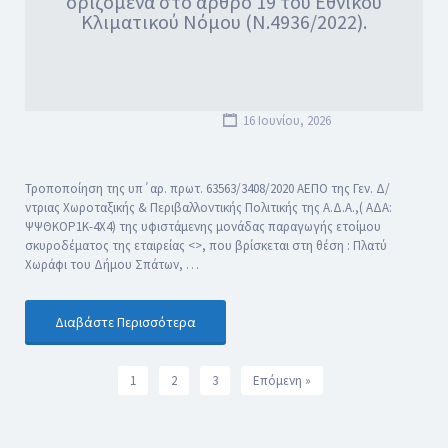
οριζόμενα στο άρθρο 19 του Εθνικού
Κλιματικού Νόμου (Ν.4936/2022).
16 Ιουνίου, 2026
Τροποποίηση της υπ΄αρ. πρωτ. 63563/3408/2020 ΑΕΠΟ της Γεν. Δ/
ντριας Χωροταξικής & Περιβαλλοντικής Πολιτικής της Α.Δ.Α.,( ΑΔΑ:
ΨΨΘΚΟΡ1Κ-4Χ4) της υφιστάμενης μονάδας παραγωγής ετοίμου
σκυροδέματος της εταιρείας <>, που βρίσκεται στη θέση : Πλατύ
Χωράφι του Δήμου Σπάτων, …
Διαβάστε Περισσότερα
1
2
3
Επόμενη »