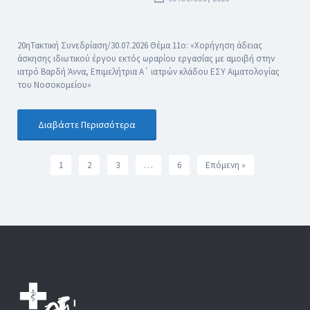
20ηΤακτική Συνεδρίαση/30.07.2026 Θέμα 11ο: «Χορήγηση άδειας
άσκησης ιδιωτικού έργου εκτός ωραρίου εργασίας με αμοιβή στην
ιατρό Βαρδή Άννα, Επιμελήτρια Α΄ ιατρών κλάδου ΕΣΥ Αιματολογίας
του Νοσοκομείου»
Διαβάστε Περισσότερα
1
2
3
…
6
Επόμενη »