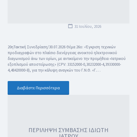
31 Ιουλίου, 2026
20ηΤακτική Συνεδρίαση/30.07.2026 Θέμα 26ο: «Έγκριση τεχνικών
προδιαγραφών στο πλαίσιο διενέργειας ανοικτού ηλεκτρονικού
διαγωνισμού άνω των ορίων, με αντικείμενο την προμήθεια «Ιατρικού
εξοπλισμού αποστείρωσης» (CPV: 33152000-0,30232000-4,39330000-
4,48420000-8), για την κάλυψη αναγκών του Γ.Ν.Θ. «Γ.…
Διαβάστε Περισσότερα
ΠΕΡΙΛΗΨΗ ΣΥΜΒΑΣΗΣ ΙΔΙΩΤΗ
ΙΑΤΡΟΥ