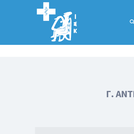
Αναζήτηση
για:
Κάλλιον το
προλαμβάνειν ή
το θεραπεύειν.
Γ. ΑΝ