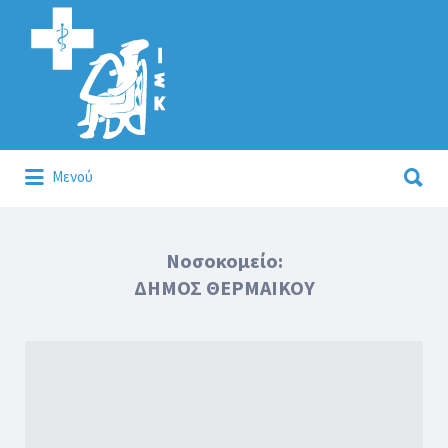
Αναζήτηση
για:
Αναζήτηση
Μενού
για:
Κάλλιον το προλαμβάνειν ή το θεραπεύειν.
Νοσοκομείο:
ΔΗΜΟΣ ΘΕΡΜΑΙΚΟΥ