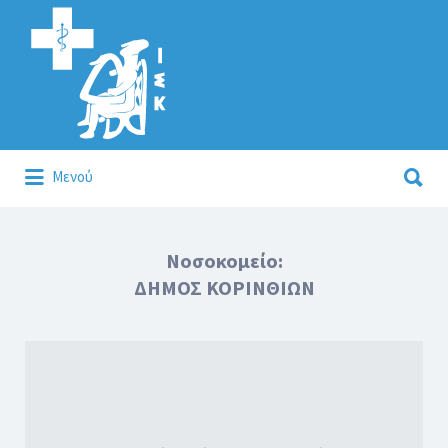
Αναζήτηση
για:
Αναζήτηση
Μενού
για:
Κάλλιον το προλαμβάνειν ή το θεραπεύειν.
Νοσοκομείο:
ΔΗΜΟΣ ΚΟΡΙΝΘΙΩΝ