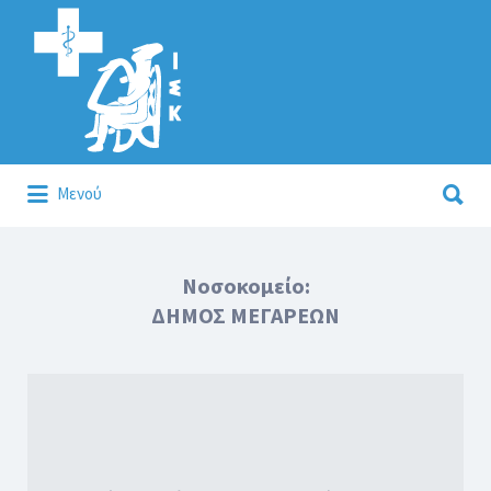
Αναζήτηση
για:
Αναζήτηση
Μενού
για:
Κάλλιον το προλαμβάνειν ή το θεραπεύειν.
Νοσοκομείο:
ΔΗΜΟΣ ΜΕΓΑΡΕΩΝ