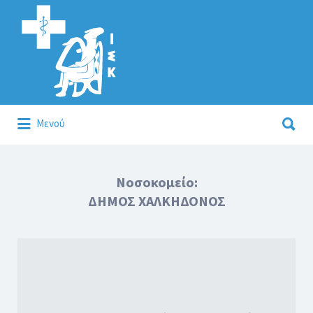
Αναζήτηση
για:
Αναζήτηση
Μενού
για:
Κάλλιον το προλαμβάνειν ή το θεραπεύειν.
Νοσοκομείο:
ΔΗΜΟΣ ΧΑΛΚΗΔΟΝΟΣ