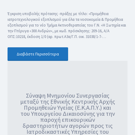
Έγκριση υποβολής πρότασης -πράξης με τίτλο: «Προμήθεια
ιατροτεχνολογικού εξοπλισμού για όλα τα νοσοκομεία & Προμήθεια
εξοπλισμού για το νέο Τμήμα Ακτινοθεραπείας του Γ.Ν. «Η Σωτηρία και
την Πτέρυγα «300 Ανδρών», με κωδ. πρόσκλησης: 209-16, Α/Α
ΟΠΣ:10218, έκδοση 1/0 (αρ. πρωτ.Α3α/Γ.Π. οικ. 31038/1-7-…
Διαβάστε Περισσότερα
Σύναψη Μνημονίου Συνεργασίας
μεταξύ της Εθνικής Κεντρικής Αρχής
Προμηθειών Υγείας (Ε.Κ.Α.Π.Υ.) και
του Υπουργείου Δικαιοσύνης για την
παροχή επικουρικών
δραστηριοτήτων αγορών προς τις
Ιατροδικαστικές Υπηρεσίες του