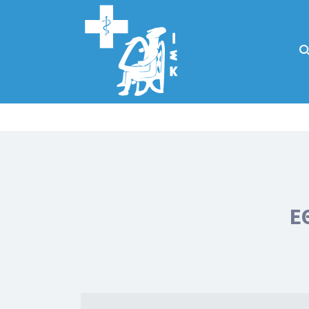
Αναζήτηση
για:
Κάλλιον το
προλαμβάνειν ή
το θεραπεύειν.
Ε