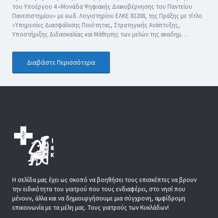
του Υποέργου 4 «Μονάδα Ψηφιακής Διακυβέρνησης του Παντείου
Πανεπιστημίου» με κωδ. Λογιστηρίου ΕΛΚΕ 81208, της Πράξης με τίτλο
«Υπηρεσίες Διασφάλισης Ποιότητας, Στρατηγικής Ανάπτυξης,
Υποστήριξης Διδασκαλίας και Μάθησης των μελών της ακαδημ…
Διαβάστε Περισσότερα
Η σελίδα μας έχει ως σκοπό να βοηθήσει τους επισκέπτες να βρουν
την ειδικότητα του γιατρού που τους ενδιαφέρει, στο νησί που
μένουν, άλλα και να δημιουργήσουμε μια σύγχρονη, αμφίδρομη
επικοινωνία με τα μέλη μας. Τους γιατρούς των Κυκλάδων!