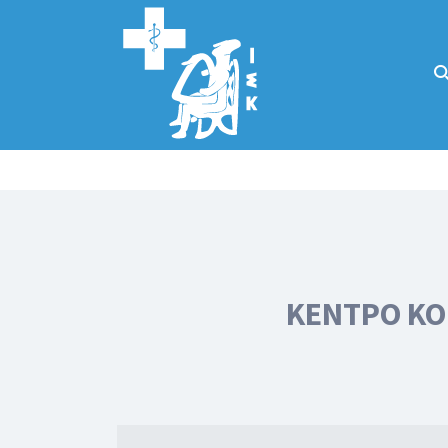
Αναζήτηση
για:
Κάλλιον το
προλαμβάνειν ή
το θεραπεύειν.
ΚΕΝΤΡΟ ΚΟ