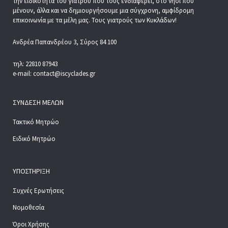
την ειδικότητα του γιατρού που τους ενδιαφέρει, στο νησί που
μένουν, άλλα και να δημιουργήσουμε μια σύγχρονη, αμφίδρομη
επικοινωνία με τα μέλη μας. Τους γιατρούς των Κυκλάδων!
Ανδρέα Παπανδρέου 3, Σύρος 84 100
τηλ: 22810 87943
e-mail: contact@iscyclades.gr
ΣΎΝΔΕΣΗ ΜΕΛΏΝ
Τακτικό Μητρώο
Ειδικό Μητρώο
ΥΠΟΣΤΉΡΙΞΗ
Συχνές Ερωτήσεις
Νομοθεσία
Όροι Χρήσης