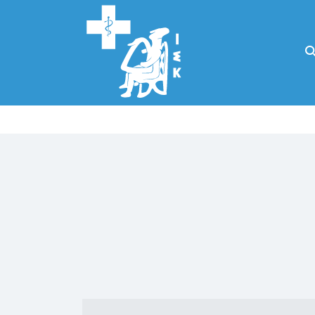
Αναζήτηση
για:
Κάλλιον το
προλαμβάνειν ή
το θεραπεύειν.