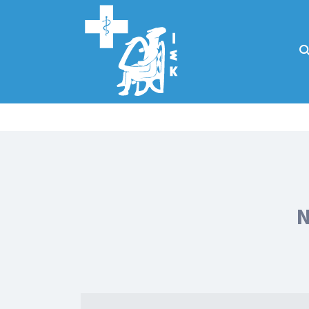
Αναζήτηση
για:
Κάλλιον το
προλαμβάνειν ή
το θεραπεύειν.
Ν