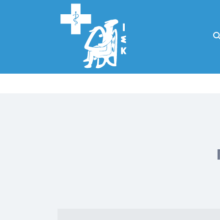
Αναζήτηση
για:
Κάλλιον το
προλαμβάνειν ή
το θεραπεύειν.