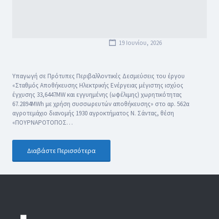
19 Ιουνίου, 2026
Υπαγωγή σε Πρότυπες Περιβαλλοντικές Δεσμεύσεις του έργου
«Σταθμός Αποθήκευσης Ηλεκτρικής Ενέργειας μέγιστης ισχύος
έγχυσης 33,6447MW και εγγυημένης (ωφέλιμης) χωρητικότητας
67.2894MWh με χρήση συσσωρευτών αποθήκευσης» στο αρ. 562α
αγροτεμάχιο διανομής 1930 αγροκτήματος Ν. Σάντας, θέση
«ΠΟΥΡΝΑΡΟΤΟΠΟΣ…
Διαβάστε Περισσότερα