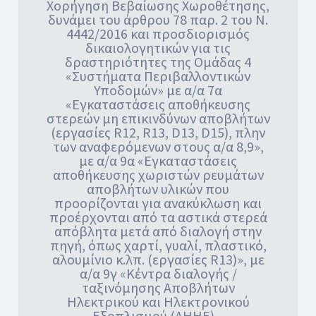
Χορήγηση Βεβαίωσης Χωροθέτησης,
δυνάμει του άρθρου 78 παρ. 2 του Ν.
4442/2016 και προσδιορισμός
δικαιολογητικών για τις
δραστηριότητες της Ομάδας 4
«Συστήματα Περιβαλλοντικών
Υποδομών» με α/α 7α
«Εγκαταστάσεις αποθήκευσης
στερεών μη επικινδύνων αποβλήτων
(εργασίες R12, R13, D13, D15), πλην
των αναφερόμενων στους α/α 8,9»,
με α/α 9α «Εγκαταστάσεις
αποθήκευσης χωριστών ρευμάτων
αποβλήτων υλικών που
προορίζονται για ανακύκλωση και
προέρχονται από τα αστικά στερεά
απόβλητα μετά από διαλογή στην
πηγή, όπως χαρτί, γυαλί, πλαστικό,
αλουμίνιο κ.λπ. (εργασίες R13)», με
α/α 9γ «Κέντρα διαλογής /
ταξινόμησης Αποβλήτων
Ηλεκτρικού και Ηλεκτρονικού
Εξοπλισμού (ΑΗΗΕ) –