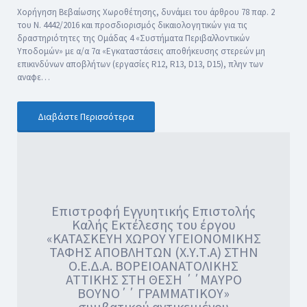
Χορήγηση Βεβαίωσης Χωροθέτησης, δυνάμει του άρθρου 78 παρ. 2
του Ν. 4442/2016 και προσδιορισμός δικαιολογητικών για τις
δραστηριότητες της Ομάδας 4 «Συστήματα Περιβαλλοντικών
Υποδομών» με α/α 7α «Εγκαταστάσεις αποθήκευσης στερεών μη
επικινδύνων αποβλήτων (εργασίες R12, R13, D13, D15), πλην των
αναφε…
Διαβάστε Περισσότερα
Επιστροφή Εγγυητικής Επιστολής
Καλής Εκτέλεσης του έργου
«ΚΑΤΑΣΚΕΥΗ ΧΩΡΟΥ ΥΓΕΙΟΝΟΜΙΚΗΣ
ΤΑΦΗΣ ΑΠΟΒΛΗΤΩΝ (Χ.Υ.Τ.Α) ΣΤΗΝ
Ο.Ε.Δ.Α. ΒΟΡΕΙΟΑΝΑΤΟΛΙΚΗΣ
ΑΤΤΙΚΗΣ ΣΤΗ ΘΕΣΗ ΄΄ΜΑΥΡΟ
ΒΟΥΝΟ΄΄ ΓΡΑΜΜΑΤΙΚΟΥ»
συμβατικού αντικειμένου