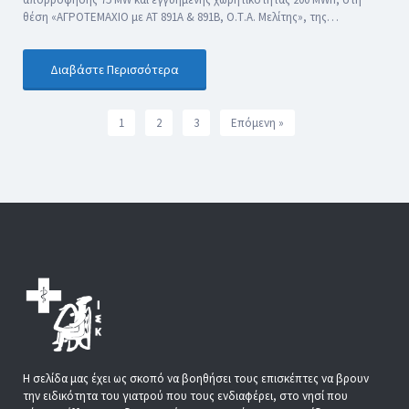
θέση «ΑΓΡΟΤΕΜΑΧΙΟ με ΑΤ 891Α & 891Β, Ο.Τ.Α. Μελίτης», της…
Διαβάστε Περισσότερα
1
2
3
Επόμενη »
Η σελίδα μας έχει ως σκοπό να βοηθήσει τους επισκέπτες να βρουν
την ειδικότητα του γιατρού που τους ενδιαφέρει, στο νησί που