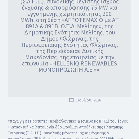
(Σ.Α.Η.Ε.), συνολικής μέγιστης ισχύος
έγχυσης & απορρόφησης 75 MW και
εγγυημένης χωρητικότητας 200
MWh, στη θέση «ΑΓΡΟΤΕΜΑΧΙΟ με ΑΤ
891Α & 891Β, Ο.Τ.Α. Μελίτης», της
Δημοτικής Ενότητας Μελίτης, του
Δήμου Φλώρινας, της
Περιφερειακής Ενότητας Φλώρινας,
της Περιφέρειας Δυτικής
Μακεδονίας, της εταιρείας με την
επωνυμία «HELLENiQ RENEWABLES
ΜΟΝΟΠΡΟΣΩΠΗ Α.Ε.»».
8 Ιουλίου, 2026
Υπαγωγή σε Πρότυπες Περιβαλλοντικές Δεσμεύσεις (ΠΠΔ) του έργου:
«Κατασκευή και λειτουργία δύο Σταθμών Αποθήκευσης Ηλεκτρικής
Ενέργειας (Σ.Α.Η.Ε.), συνολικής μέγιστης ισχύος έγχυσης &
απορρόφησης 75 MW και εγγυημένης χωρητικότητας 200 MWh, στη