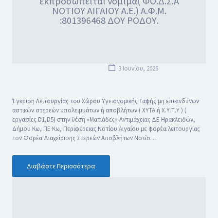
εκπροσωπείται νόμιμα( ΦΟ.Δ.Σ.Α
ΝΟΤΙΟΥ ΑΙΓΑΙΟΥ Α.Ε.) Α.Φ.Μ.
:801396468 ΔΟΥ ΡΟΔΟΥ.
3 Ιουνίου, 2026
Έγκριση Λειτουργίας του Χώρου Υγειονομικής Ταφής μη επικινδύνων
αστικών στερεών υπολειμμάτων ή αποβλήτων ( ΧΥΤΑ ή Χ.Υ.Τ.Υ ) (
εργασίες D1,D5) στην θέση «Ματιάδες» Αντιμάχειας ΔΕ Ηρακλειδών,
Δήμου Κω, ΠΕ Κω, Περιφέρειας Νοτίου Αιγαίου με φορέα λειτουργίας
τον Φορέα Διαχείρισης Στερεών Αποβλήτων Νοτίο…
Διαβάστε Περισσότερα