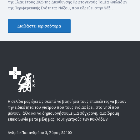
της Ελιάς έτους 2026 της Διεύθυνσης Πρωτογενούς Τομέα Κυκλάδων
της Περιφερειακής Ενότητας Νάξου, που εδρεύει στην Νάξ…
Διαβάστε Περισσότερα
Η σελίδα μας έχει ως σκοπό να βοηθήσει τους επισκέπτες να βρουν
την ειδικότητα του γιατρού που τους ενδιαφέρει, στο νησί που
μένουν, άλλα και να δημιουργήσουμε μια σύγχρονη, αμφίδρομη
επικοινωνία με τα μέλη μας. Τους γιατρούς των Κυκλάδων!
Ανδρέα Παπανδρέου 3, Σύρος 84 100