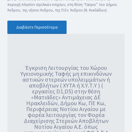
περιοχή πλησίον σχολικών κτηρίων, στη θέση “Γαύριο” του Δήμου
Άνδρου, της νήσου Άνδρου, της Π.Εν. Άνδρου (Ν. Κυκλάδων).
Διαβάστε Περισσότερα
Έγκριση Λειτουργίας του Χώρου
Υγειονομικής Ταφής μη επικινδύνων
αστικών στερεών υπολειμμάτων ή
αποβλήτων ( ΧΥΤΑ ή Χ.Υ.Τ.Υ ) (
εργασίες D1,D5) στην θέση
«Ματιάδες» Αντιμάχειας ΔΕ
Ηρακλειδών, Δήμου Κω, ΠΕ Κω,
Περιφέρειας Νοτίου Αιγαίου με
φορέα λειτουργίας τον Φορέα
Διαχείρισης Στερεών Αποβλήτων
Νοτίου Αιγαίου Α.Ε. όπως