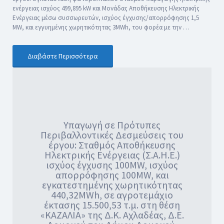
ενέργειας ισχύος 499,895 kW και Μονάδας Αποθήκευσης Ηλεκτρικής
Ενέργειας μέσω συσσωρευτών, ισχύος έγχυσης/απορρόφησης 1,5
ΜW, και εγγυημένης χωρητικότητας 3ΜWh, του φορέα με την …
Διαβάστε Περισσότερα
Υπαγωγή σε Πρότυπες
Περιβαλλοντικές Δεσμεύσεις του
έργου: Σταθμός Αποθήκευσης
Ηλεκτρικής Ενέργειας (Σ.Α.Η.Ε.)
ισχύος έγχυσης 100MW, ισχύος
απορρόφησης 100MW, και
εγκατεστημένης χωρητικότητας
440,32MWh, σε αγροτεμάχιο
έκτασης 15.500,53 τ.μ. στη θέση
«ΚΑΖΑΛΙΑ» της Δ.Κ. Αχλαδέας, Δ.Ε.