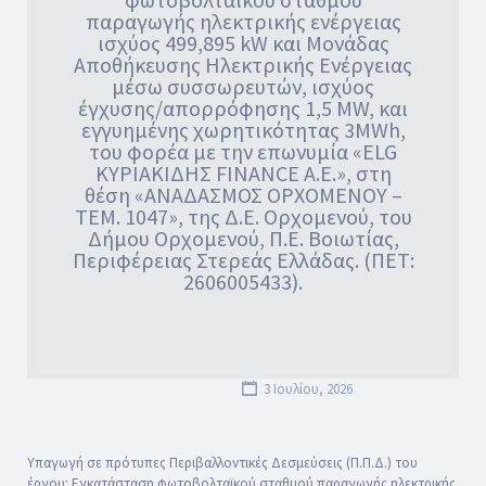
παραγωγής ηλεκτρικής ενέργειας
ισχύος 499,895 kW και Μονάδας
Αποθήκευσης Ηλεκτρικής Ενέργειας
μέσω συσσωρευτών, ισχύος
έγχυσης/απορρόφησης 1,5 ΜW, και
εγγυημένης χωρητικότητας 3ΜWh,
του φορέα με την επωνυμία «ELG
ΚΥΡΙΑΚΙΔΗΣ FINANCE Α.Ε.», στη
θέση «ΑΝΑΔΑΣΜΟΣ ΟΡΧΟΜΕΝΟΥ –
ΤΕΜ. 1047», της Δ.Ε. Ορχομενού, του
Δήμου Ορχομενού, Π.Ε. Βοιωτίας,
Περιφέρειας Στερεάς Ελλάδας. (ΠΕΤ:
2606005433).
3 Ιουλίου, 2026
Υπαγωγή σε πρότυπες Περιβαλλοντικές Δεσμεύσεις (Π.Π.Δ.) του
έργου: Εγκατάσταση φωτοβολταϊκού σταθμού παραγωγής ηλεκτρικής