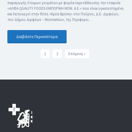
παραγωγής έτοιμων γευμάτων με φορέα εκμετάλλευσης την εταιρεία
«ΑΛΦΑ QUALITY FOODS ΕΜΠΟΡΙΚΗ ΜΟΝ. Α.Ε.» που είναι εγκατεστημένη
και λειτουργεί στην θέση «Κρύα Βρύση» στο Πούρνο, Δ.Ε. Διρφύων,
του Δήμου Διρφύων – Μεσσαπίων, της Περιφερει…
Διαβάστε Περισσότερα
1
2
Επόμενη »