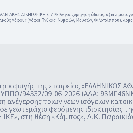
ΡΥΛΛΕΡΑΚΗΣ ΔΙΚΗΓΟΡΙΚΗ ΕΤΑΡΕΙΑ» για χορήγηση άδειας: α) κινηματογ
υτικούς Λόφους (Λόφοι Πνύκας, Νυμφών, Μουσών, Φιλοπάππου), αρ
 προσφυγής της εταιρείας «ΕΛΛΗΝΙΚΟΣ
. ΥΠΠΟ/94332/09-06-2026 (ΑΔΑ: 93ΜΓ46
η ανέγερσης τριών νέων ισόγειων κατοι
ο σε γεωτεμάχιο φερόμενης ιδιοκτησίας 
Ε», στη θέση «Κάμπος», Δ.Κ. Παροικιά