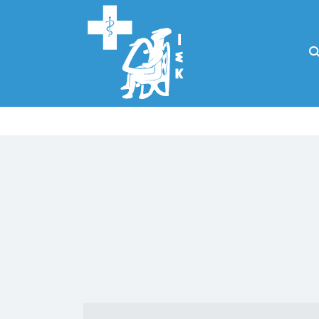
Αναζήτηση
για:
Κάλλιον το
προλαμβάνειν ή
το θεραπεύειν.