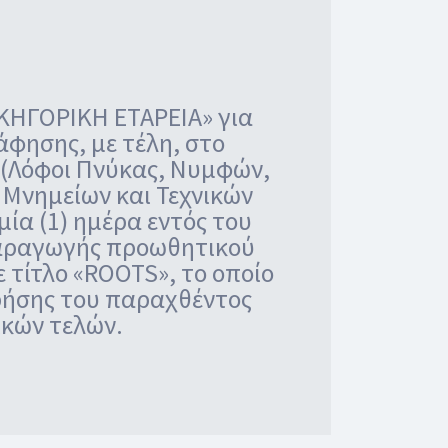
ΙΚΗΓΟΡΙΚΗ ΕΤΑΡΕΙΑ» για
φησης, με τέλη, στο
 (Λόφοι Πνύκας, Νυμφών,
Μνημείων και Τεχνικών
ία (1) ημέρα εντός του
παραγωγής προωθητικού
 τίτλο «ROOTS», το οποίο
χρήσης του παραχθέντος
ικών τελών.