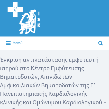
Αναζήτηση
για:
Αναζήτηση
Μενού
για:
Κάλλιον το προλαμβάνειν ή το θεραπεύειν.
Έγκριση αντικατάστασης εμφυτευτή
ιατρού στο Κέντρο Εμφύτευσης
Βηματοδοτών, Απινιδωτών –
Αμφικοιλιακών Βηματοδοτών της Γ’
Πανεπιστημιακής Καρδιολογικής
κλινικής και Ομώνυμου Καρδιολογικού –