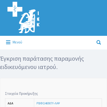
Αναζήτηση
για:
Αναζήτηση
Μενού
για:
Κάλλιον το προλαμβάνειν ή το θεραπεύειν.
Έγκριση παράτασης παραμονής
ειδικευόμενου ιατρού.
Στοιχεία Προκήρυξης
ΑΔΑ
ΡΒΦΩ46907Υ-ΛΑΨ