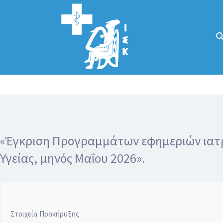
Αναζήτηση
για:
Κάλλιον το
προλαμβάνειν ή
το θεραπεύειν.
«Έγκριση Προγραμμάτων εφημεριών ιατρώ
Υγείας, μηνός Μαΐου 2026».
Στοιχεία Προκήρυξης