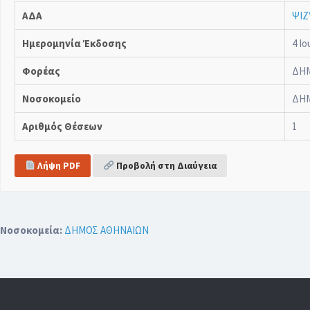
ΑΔΑ
ΨΙΖ
Ημερομηνία Έκδοσης
4 Ιο
Φορέας
ΔΗ
Νοσοκομείο
ΔΗ
Αριθμός Θέσεων
1
Λήψη PDF
Προβολή στη Διαύγεια
Νοσοκομεία:
ΔΗΜΟΣ ΑΘΗΝΑΙΩΝ