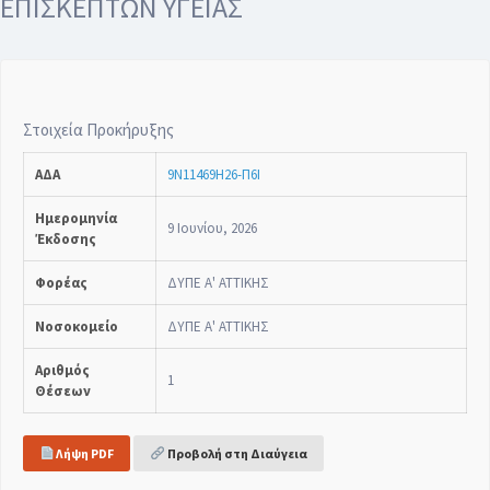
ΕΠΙΣΚΕΠΤΩΝ ΥΓΕΙΑΣ
Στοιχεία Προκήρυξης
ΑΔΑ
9Ν11469Η26-Π6Ι
Ημερομηνία
9 Ιουνίου, 2026
Έκδοσης
Φορέας
ΔΥΠΕ Α' ΑΤΤΙΚΗΣ
Νοσοκομείο
ΔΥΠΕ Α' ΑΤΤΙΚΗΣ
Αριθμός
1
Θέσεων
Λήψη PDF
Προβολή στη Διαύγεια