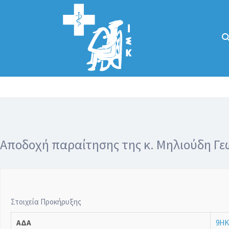
Αναζήτηση
για:
Κάλλιον το
προλαμβάνειν ή
το θεραπεύειν.
Αποδοχή παραίτησης της κ. Μηλιούδη Γεω
Στοιχεία Προκήρυξης
ΑΔΑ
9ΗΚ