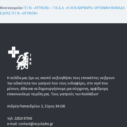
Νοσοκομεία:
Π.Γ.Ν. «ΑΤΤΙΚΟΝ» - Γ.Ν.Δ.Α. «Η ΑΓΙΑ ΒΑΡΒΑΡΑ» ΟΡΓΑΝΙΚΗ ΜΟΝΑΔΑ
ΕΔΡΑΣ Π.Γ.Ν. «ΑΤΤΙΚΟΝ»
Η σελίδα μας έχει ως σκοπό να βοηθήσει τους επισκέπτες να βρουν
την ειδικότητα του γιατρού που τους ενδιαφέρει, στο νησί που
μένουν, άλλα και να δημιουργήσουμε μια σύγχρονη, αμφίδρομη
επικοινωνία με τα μέλη μας. Τους γιατρούς των Κυκλάδων!
Ανδρέα Παπανδρέου 3, Σύρος 84 100
τηλ: 22810 87943
e-mail: contact@iscyclades.gr