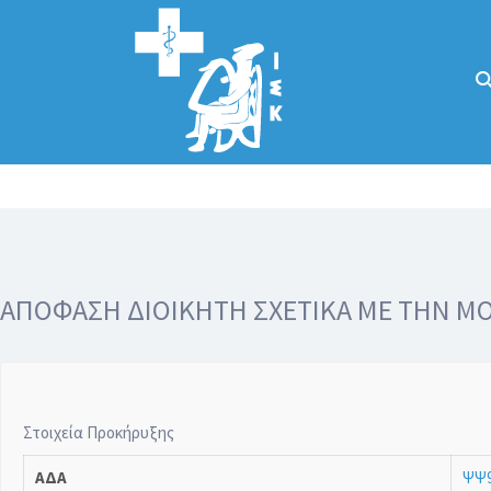
Αναζήτηση
για:
Κάλλιον το
προλαμβάνειν ή
το θεραπεύειν.
ΑΠΟΦΑΣΗ ΔΙΟΙΚΗΤΗ ΣΧΕΤΙΚΑ ΜΕ ΤΗΝ ΜΟ
Στοιχεία Προκήρυξης
ΑΔΑ
ΨΨ9