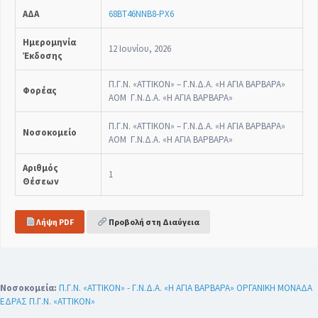
ΑΔΑ
68ΒΤ46ΝΝΒ8-ΡΧ6
Ημερομηνία
12 Ιουνίου, 2026
Έκδοσης
Π.Γ.Ν. «ΑΤΤΙΚΟΝ» – Γ.Ν.Δ.Α. «Η ΑΓΙΑ ΒΑΡΒΑΡΑ»
Φορέας
ΑΟΜ Γ.Ν.Δ.Α. «Η ΑΓΙΑ ΒΑΡΒΑΡΑ»
Π.Γ.Ν. «ΑΤΤΙΚΟΝ» – Γ.Ν.Δ.Α. «Η ΑΓΙΑ ΒΑΡΒΑΡΑ»
Νοσοκομείο
ΑΟΜ Γ.Ν.Δ.Α. «Η ΑΓΙΑ ΒΑΡΒΑΡΑ»
Αριθμός
1
Θέσεων
Λήψη PDF
Προβολή στη Διαύγεια
Νοσοκομεία:
Π.Γ.Ν. «ΑΤΤΙΚΟΝ» - Γ.Ν.Δ.Α. «Η ΑΓΙΑ ΒΑΡΒΑΡΑ» ΟΡΓΑΝΙΚΗ ΜΟΝΑΔΑ
ΕΔΡΑΣ Π.Γ.Ν. «ΑΤΤΙΚΟΝ»