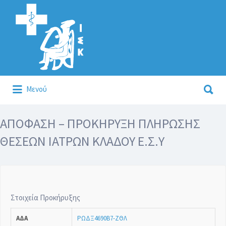
Αναζήτηση
για:
Αναζήτηση
Μενού
για:
Κάλλιον το προλαμβάνειν ή το θεραπεύειν.
ΑΠΟΦΑΣΗ – ΠΡΟΚΗΡΥΞΗ ΠΛΗΡΩΣΗΣ
ΘΕΣΕΩΝ ΙΑΤΡΩΝ ΚΛΑΔΟΥ Ε.Σ.Υ
Στοιχεία Προκήρυξης
ΑΔΑ
ΡΩΔΞ4690Β7-ΖΘΛ