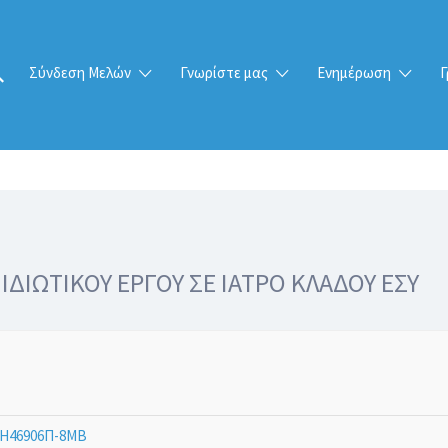
Σύνδεση Μελών
Γνωρίστε μας
Ενημέρωση
Γ
ΙΩΤΙΚΟΥ ΕΡΓΟΥ ΣΕ ΙΑΤΡΟ ΚΛΑΔΟΥ ΕΣΥ
Η46906Π-8ΜΒ