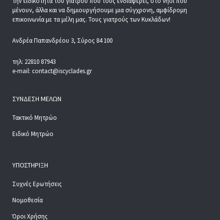
την ειδικότητα του γιατρού που τους ενδιαφέρει, στο νησί που
μένουν, άλλα και να δημιουργήσουμε μια σύγχρονη, αμφίδρομη
επικοινωνία με τα μέλη μας. Τους γιατρούς των Κυκλάδων!
Ανδρέα Παπανδρέου 3, Σύρος 84 100
τηλ: 22810 87943
e-mail: contact@iscyclades.gr
ΣΎΝΔΕΣΗ ΜΕΛΏΝ
Τακτικό Μητρώο
Ειδικό Μητρώο
ΥΠΟΣΤΉΡΙΞΗ
Συχνές Ερωτήσεις
Νομοθεσία
Όροι Χρήσης