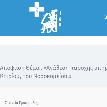
Αναζήτηση
για:
Κάλλιον το
προλαμβάνειν ή
το θεραπεύειν.
Απόφαση Θέμα : «Ανάθεση παροχής υπηρ
Κτιρίου, του Νοσοκομείου.»
Στοιχεία Προκήρυξης