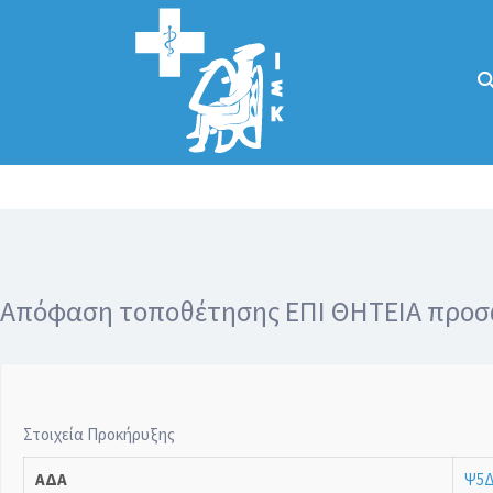
Αναζήτηση
για:
Κάλλιον το
προλαμβάνειν ή
το θεραπεύειν.
Απόφαση τοποθέτησης ΕΠΙ ΘΗΤΕΙΑ προσ
Στοιχεία Προκήρυξης
ΑΔΑ
Ψ5Δ