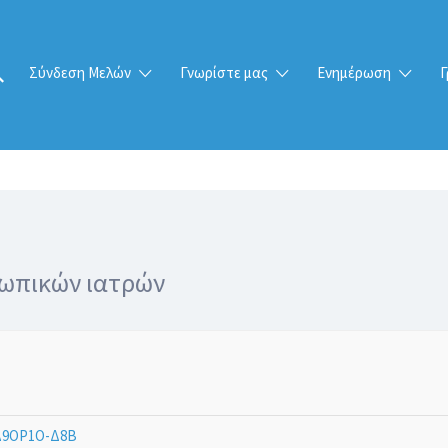
Σύνδεση Μελών
Γνωρίστε μας
Ενημέρωση
Γ
ωπικών ιατρών
9ΟΡ1Ο-Δ8Β