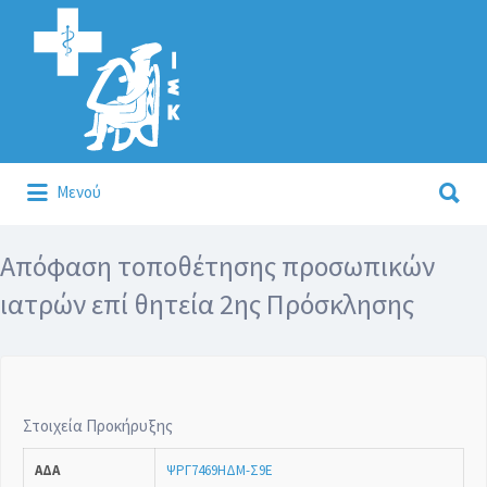
Αναζήτηση
για:
Αναζήτηση
Μενού
για:
Κάλλιον το προλαμβάνειν ή το θεραπεύειν.
Απόφαση τοποθέτησης προσωπικών
ιατρών επί θητεία 2ης Πρόσκλησης
Στοιχεία Προκήρυξης
ΑΔΑ
ΨΡΓ7469ΗΔΜ-Σ9Ε