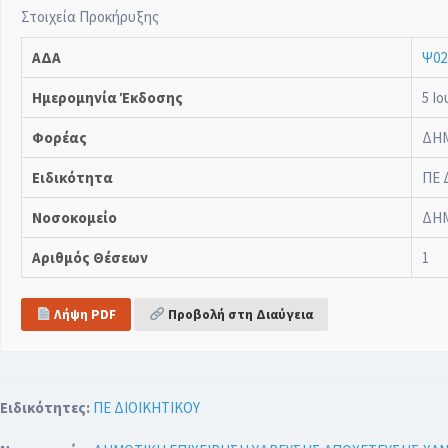
Στοιχεία Προκήρυξης
ΑΔΑ
Ψ0
Ημερομηνία Έκδοσης
5 Ιο
Φορέας
ΔΗΜ
Ειδικότητα
ΠΕ 
Νοσοκομείο
ΔΗΜ
Αριθμός Θέσεων
1
Λήψη PDF
Προβολή στη Διαύγεια
Ειδικότητες:
ΠΕ ΔΙΟΙΚΗΤΙΚΟΥ