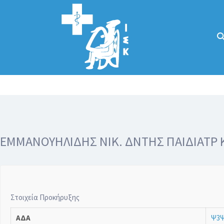
Αναζήτηση
για:
Κάλλιον το
προλαμβάνειν ή
το θεραπεύειν.
ΕΜΜΑΝΟΥΗΛΙΔΗΣ ΝΙΚ. ΔΝΤΗΣ ΠΑΙΔΙΑΤΡ Κ
Στοιχεία Προκήρυξης
ΑΔΑ
Ψ3Ψ