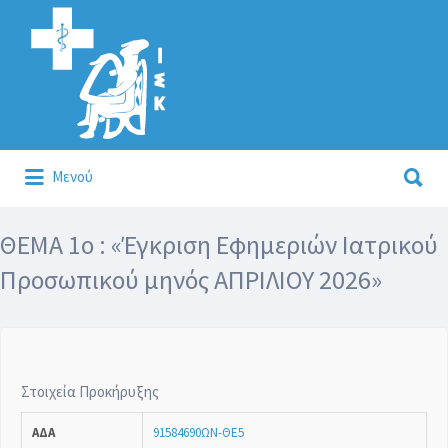
Αναζήτηση
για:
Αναζήτηση
Μενού
για:
Κάλλιον το προλαμβάνειν ή το θεραπεύειν.
ΘΕΜΑ 1ο : «Έγκριση Εφημεριών Ιατρικού
Προσωπικού μηνός ΑΠΡΙΛΙΟΥ 2026»
Στοιχεία Προκήρυξης
ΑΔΑ
91584690ΩΝ-ΘΕ5